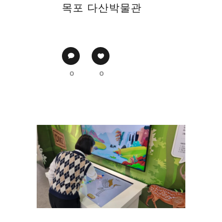
목포 다산박물관
0
0