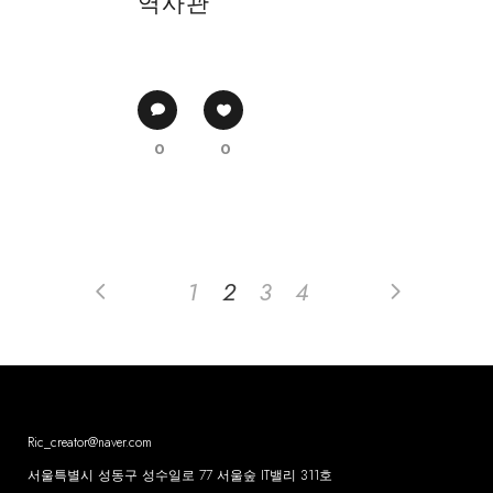
역사관
0
0
1
2
3
4
Ric_creator@naver.com
서울특별시 성동구 성수일로 77 서울숲 IT밸리 311호