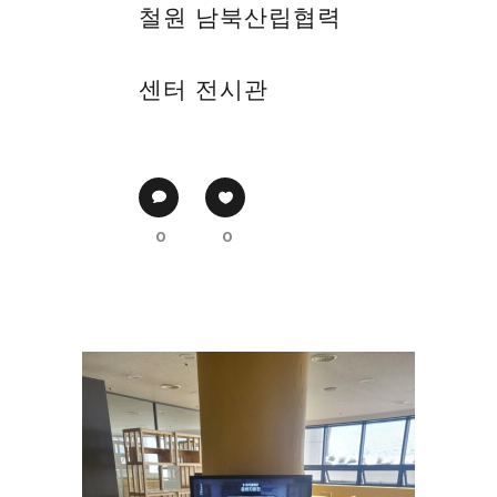
철원 남북산립협력
센터 전시관
0
0