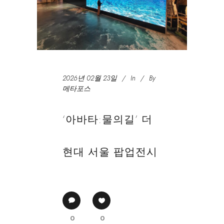
2026년 02월 23일
In
By
메타포스
‘아바타:물의길’ 더
현대 서울 팝업전시
0
0