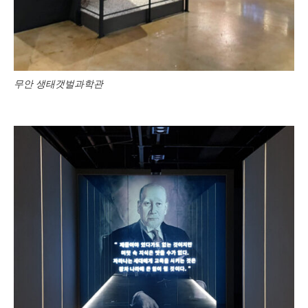
무안 생태갯벌과학관