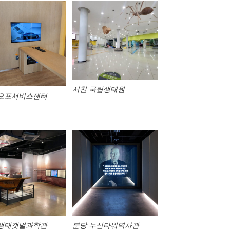
서천 국립생태원
 오포서비스센터
 생태갯벌과학관
분당 두산타워역사관