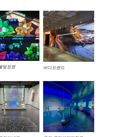
불빛정원
바디프랜드