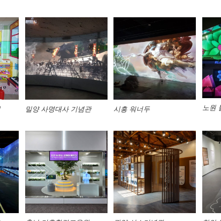
노원 
원
밀양 사명대사 기념관
시흥 워너두