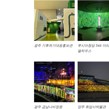
광주 기후위기대응홍보관
루시아청담 546 더
델하우스
광주 금남나비정원
양주 회암사박물관