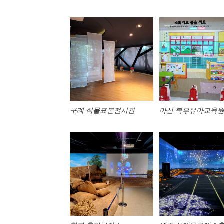
구례 식물표본전시관
아산 북부유아교육