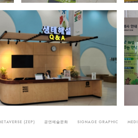
METAVERSE (ZEP)
공연예술문화
SIGNAGE GRAPHIC
MEDI