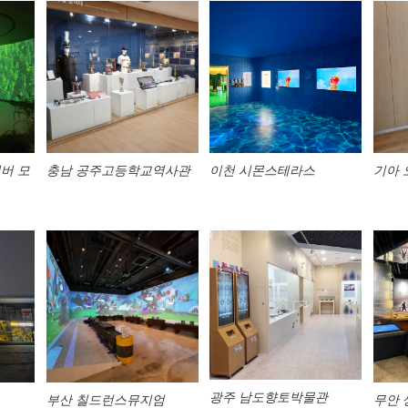
리버 모
충남 공주고등학교역사관
이천 시몬스테라스
기아
광주 남도향토박물관
부산 칠드런스뮤지엄
무안